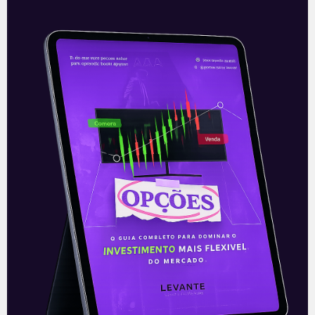
Resultado da Neogrid (NGRD3)
no 4T20
Nesta segunda-feira (29), após o
fechamento do mercado, a Neogrid
(NGRD3) apresentou seu resultado do
último trimestre de 2020, o primeiro após
seu IPO em
Leia mais
30/03/2021