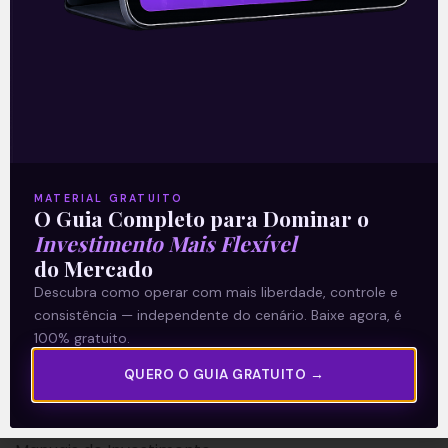
A Levante
Sobre nós
MATERIAL GRATUITO
O Guia Completo para Dominar o
Termos e Condições
Investimento Mais Flexível
Política de Privacidade
do Mercado
Descubra como operar com mais liberdade, controle e
Explore
consistência — independente do cenário. Baixe agora, é
100% gratuito.
Artigos
QUERO O GUIA GRATUITO →
E Eu Com Isso?
Vídeos no Youtube