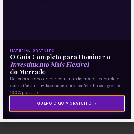
A Levante
Sobre nós
Termos e Condições
MATERIAL GRATUITO
O Guia Completo para Dominar o
Política de Privacidade
Investimento Mais Flexível
do Mercado
Explore
Descubra como operar com mais liberdade, controle e
consistência — independente do cenário. Baixe agora, é
Artigos
100% gratuito.
E Eu Com Isso?
QUERO O GUIA GRATUITO →
Vídeos no Youtube
Manuais de Investimento