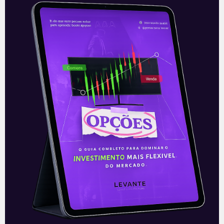
Inter na disputa das corretoras
Em meio a um acirramento da disputa no
mundo das corretoras, com
XP (XP:NASDAQ) e BTG Pactual (BPAC11)
competindo pelos escritórios de agentes
autônomos (AAIs), o
Leia mais
17/06/2021