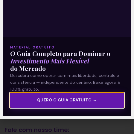
A Levante
Sobre nós
Termos e Condições
MATERIAL GRATUITO
Política de Privacidade
O Guia Completo para Dominar o
Investimento Mais Flexível
do Mercado
Explore
Descubra como operar com mais liberdade, controle e
consistência — independente do cenário. Baixe agora, é
Artigos
100% gratuito.
E Eu Com Isso?
QUERO O GUIA GRATUITO →
Vídeos no Youtube
Manuais de Investimento
Fale com nosso time: