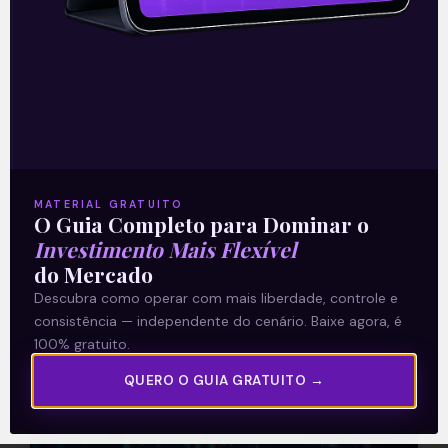
riscos internos
Mercado Local → Ibovespa 110.585
pontos +0,02% Mais uma vez o Ibovespa
fechou estável sem conseguir
acompanhar a forte alta das bolsas de
Wall Street.
MATERIAL GRATUITO
Leia mais
O Guia Completo para Dominar o
Investimento Mais Flexível
07/10/2021
do Mercado
Descubra como operar com mais liberdade, controle e
consistência — independente do cenário. Baixe agora, é
100% gratuito.
ARTIGOS
QUERO O GUIA GRATUITO →