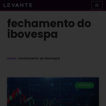
Skip
to
content
fechamento do
ibovespa
Home
»
fechamento do ibovespa
ARTIGOS