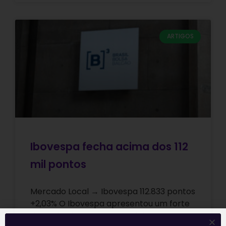
ARTIGOS
Ibovespa fecha acima dos 112
mil pontos
Mercado Local → Ibovespa 112.833 pontos
+2,03% O Ibovespa apresentou um forte
ritmo de alta nesta sexta-feira, com