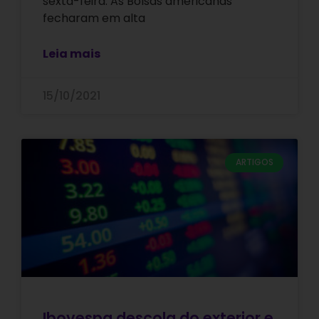
sexta-feira. As Bolsas americanas
fecharam em alta
Leia mais
15/10/2021
ARTIGOS
Ibovespa descola do exterior e