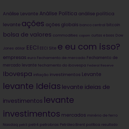
Análise Política
análise política
Análise Levante
ações
levante
ações globais
bitcoin
banco central
bolsa de valores
commodities
Dow
copom
curtas e boas
e eu com isso?
EECI
dólar
EECI Site
Jones
empresas
Fechamento de
euro
Fechamento de mercado
mercado levante
fechamento do ibovespa
Federal Reserve
Ibovespa
Levante
investimentos
inflação
levante Ideias
levante ideias de
levante
investimentos
investimentos
mercados
minério de ferro
Nasdaq
petrobras
política
petr4
Petróleo Brent
petr3
resultado