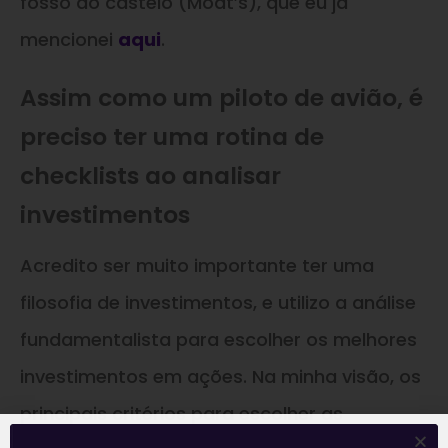
fosso do castelo (Moat’s), que eu já
mencionei
aqui
.
Assim como um piloto de avião, é
preciso ter uma rotina de
checklists ao analisar
investimentos
Acredito ser muito importante ter uma
filosofia de investimentos, e utilizo a análise
fundamentalista para escolher os melhores
investimentos em ações. Na minha visão, os
principais critérios para escolher as