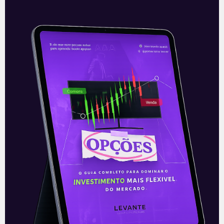
empresas são: perspectivas do setor de
atuação, liderança de mercado, baixo nível
de endividamento, geração de caixa
recorrente, crescimento dos lucros futuros e
potencial de valorização do preço da ação.
Esteja sempre pronto para
quando surgirem os problemas
Esta é a lição mais importante de todas,
pois está muito relacionada ao risco: “Risco
é não saber o que você está fazendo”.
Por exemplo, se a tese de investimento de