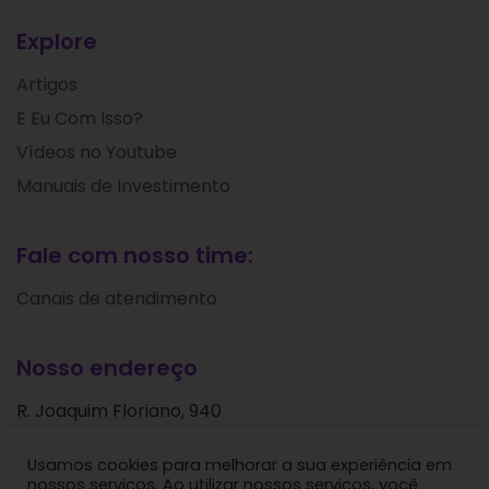
Explore
Artigos
E Eu Com Isso?
Vídeos no Youtube
Manuais de Investimento
Fale com nosso time:
Canais de atendimento
Nosso endereço
R. Joaquim Floriano, 940
Itaim Bibi
Usamos cookies para melhorar a sua experiência em
São Paulo - SP
nossos serviços. Ao utilizar nossos serviços, você