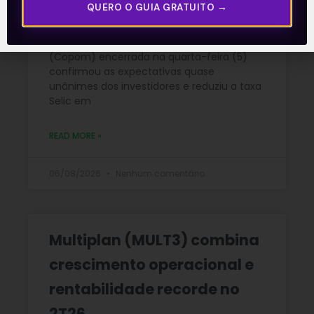
disse
QUERO O GUIA GRATUITO →
A reunião do Comitê de Política Monetária
(Copom) encerrada na quarta-feira (5)
confirmou as expectativas quase
unânimes dos investidores e reduziu a taxa
Selic em
READ MORE »
06/08/2026
Nenhum comentário
Multiplan (MULT3) combina
crescimento operacional e
rentabilidade recorde no
2T26