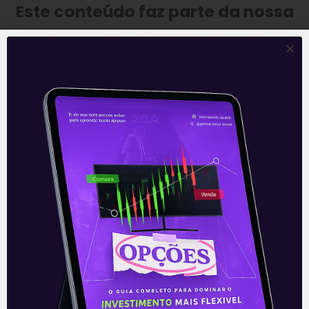
Este conteúdo faz parte da nossa
Newsletter
‘E Eu Com Isso’
.
—
Leia também:
Monte Bravo, maior AAI
da XP quer criar corretora.
Acompanhe nossas Redes Sociais!