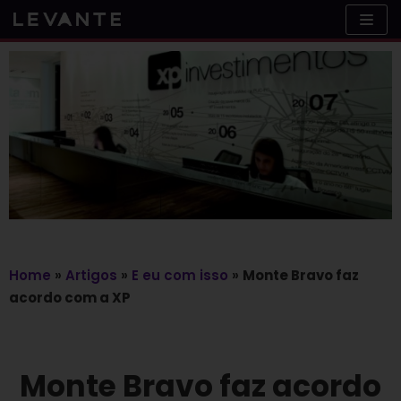
Skip
to
content
Home
»
Artigos
»
E eu com isso
»
Monte Bravo faz
acordo com a XP
Monte Bravo faz acordo