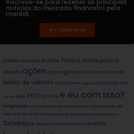
Inscreva-se para receber as principais
notícias do mercado financeiro pela
manhã.
Cadastre-se
Análise Política
análise política
Análise Levante
ações
levante
ações globais
bitcoin
banco central
bolsa de valores
commodities
Dow
copom
curtas e boas
e eu com isso?
EECI
dólar
EECI Site
Jones
empresas
Fechamento de
euro
Fechamento de mercado
mercado levante
fechamento do ibovespa
Federal Reserve
Ibovespa
Levante
investimentos
inflação