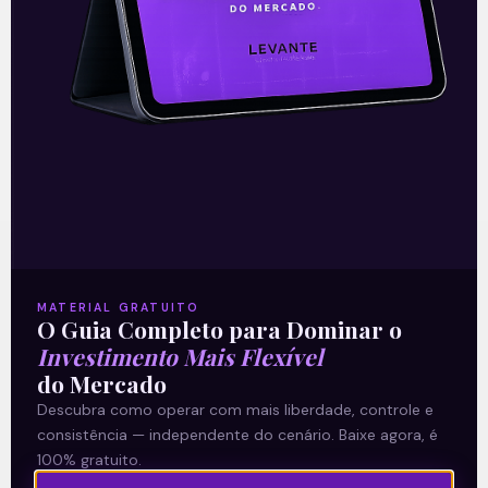
O conteúdo foi útil para você? Compartilhe!
Recomendado para
MATERIAL GRATUITO
O Guia Completo para Dominar o
você
Investimento Mais Flexível
do Mercado
Descubra como operar com mais liberdade, controle e
consistência — independente do cenário. Baixe agora, é
Ouvindo o que o Copom não
100% gratuito.