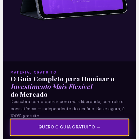
Itaúsa, B3 e Magazine Luiza são
os destaques da semana
Nessa semana os mercados estarão
atentos à divulgação dos dados de
inflação no Brasil, do IPCA e nos Estados
Unidos, do CPI. No Brasil, também
Leia mais
MATERIAL GRATUITO
O Guia Completo para Dominar o
Investimento Mais Flexível
06/11/2021
do Mercado
Descubra como operar com mais liberdade, controle e
consistência — independente do cenário. Baixe agora, é
100% gratuito.
E EU COM ISSO
QUERO O GUIA GRATUITO →