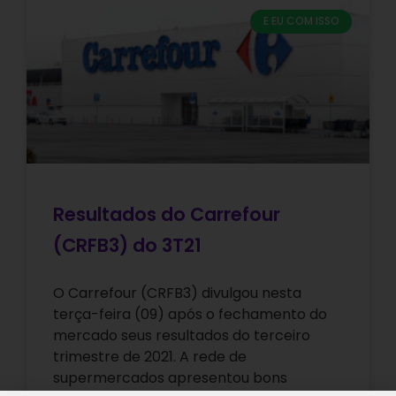
E EU COM ISSO
Resultados do Carrefour
(CRFB3) do 3T21
O Carrefour (CRFB3) divulgou nesta
terça-feira (09) após o fechamento do
mercado seus resultados do terceiro
trimestre de 2021. A rede de
supermercados apresentou bons