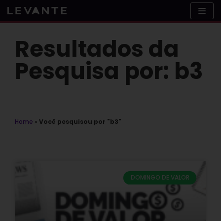
Skip
to
content
Resultados da
Pesquisa por: b3
Home
»
Você pesquisou por "b3"
DOMINGO DE VALOR