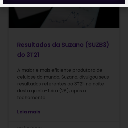
Resultados da Suzano (SUZB3)
do 3T21
A maior e mais eficiente produtora de
celulose do mundo, Suzano, divulgou seus
resultados referentes ao 3T21, na noite
desta quinta-feira (28), após o
fechamento
Leia mais