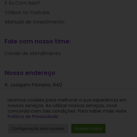
E Eu Com Isso?
Vídeos no Youtube
Manuais de Investimento
Fale com nosso time:
Canais de atendimento
Nosso endereço
R. Joaquim Floriano, 940
Itaim Bibi
Usamos cookies para melhorar a sua experiência em
São Paulo - SP
nossos serviços. Ao utilizar nossos serviços, você
CEP: 04534-004
concorda com tais condições. Para saber mais visite
Política de Privacidade
Levante Ideias de Investimentos © 2024. Todos os
Configuração dos cookies
Aceitar todos
direitos reservados.